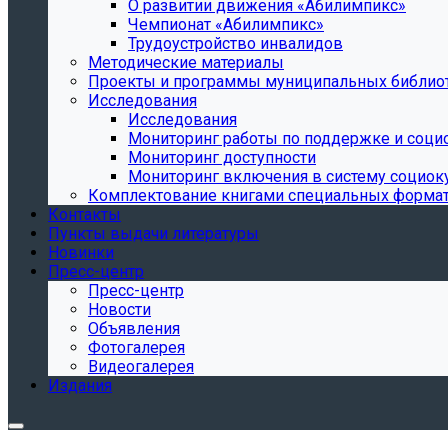
О развитии движения «Абилимпикс»
Чемпионат «Абилимпикс»
Трудоустройство инвалидов
Методические материалы
Проекты и программы муниципальных библио
Исследования
Исследования
Мониторинг работы по поддержке и соци
Мониторинг доступности
Мониторинг включения в систему социок
Комплектование книгами специальных форма
Контакты
Пункты выдачи литературы
Новинки
Пресс-центр
Пресс-центр
Новости
Объявления
Фотогалерея
Видеогалерея
Издания