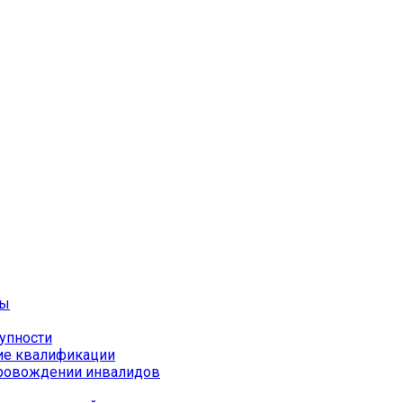
ты
упности
ие квалификации
провождении инвалидов