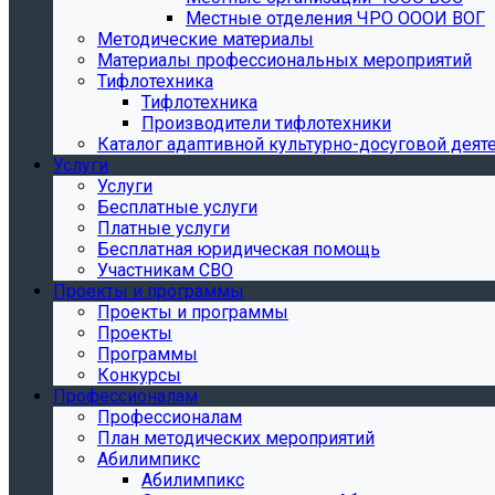
Местные отделения ЧРО ОООИ ВОГ
Методические материалы
Материалы профессиональных мероприятий
Тифлотехника
Тифлотехника
Производители тифлотехники
Каталог адаптивной культурно-досуговой деят
Услуги
Услуги
Бесплатные услуги
Платные услуги
Бесплатная юридическая помощь
Участникам СВО
Проекты и программы
Проекты и программы
Проекты
Программы
Конкурсы
Профессионалам
Профессионалам
План методических мероприятий
Абилимпикс
Абилимпикс