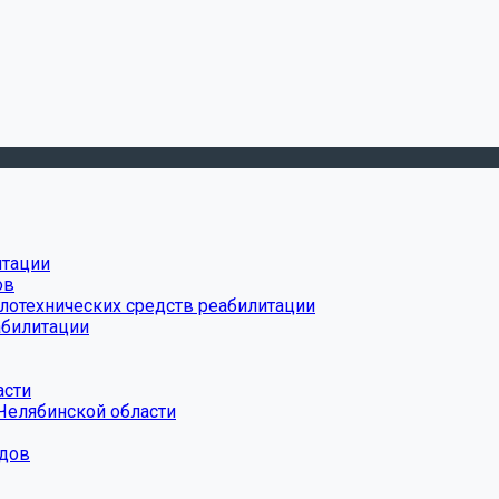
итации
ов
лотехнических средств реабилитации
абилитации
асти
Челябинской области
дов