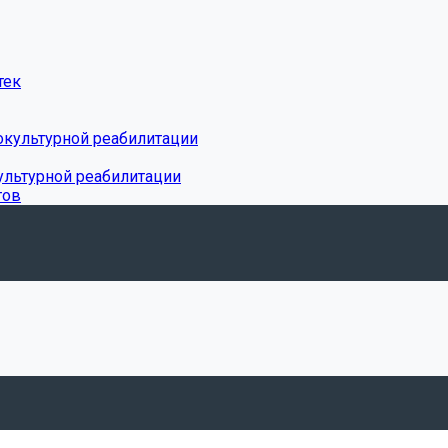
тек
окультурной реабилитации
ультурной реабилитации
тов