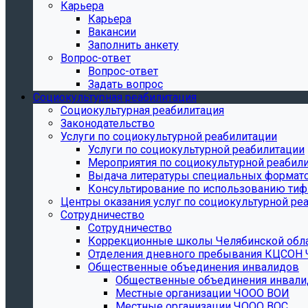
Карьера
Карьера
Вакансии
Заполнить анкету
Вопрос-ответ
Вопрос-ответ
Задать вопрос
Социокультурная реабилитация
Социокультурная реабилитация
Законодательство
Услуги по социокультурной реабилитации
Услуги по социокультурной реабилитации
Мероприятия по социокультурной реабил
Выдача литературы специальных формат
Консультирование по использованию тиф
Центры оказания услуг по социокультурной ре
Сотрудничество
Сотрудничество
Коррекционные школы Челябинской обл
Отделения дневного пребывания КЦСОН 
Общественные объединения инвалидов
Общественные объединения инвали
Местные организации ЧООО ВОИ
Местные организации ЧООО ВОС