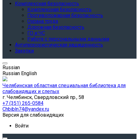
Комплексная безопасность
Комплексная безопасность
Противопожарная безопасность
Охрана труда
Дорожная безопасность
ГО и ЧС
Работа с персональными данными
Антитеррористическая защищенность
Закупки
Russian
Russian
English
Челябинская областная специальная библиотека для
слабовидящих и слепых
г. Челябинск, Свердловский пр., 58
+7 (351) 265-0584
Chbibln74@yandex.ru
Версия для слабовидящих
Войти