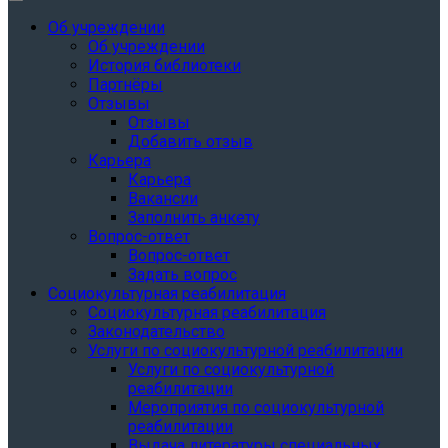
Об учреждении
Об учреждении
История библиотеки
Партнёры
Отзывы
Отзывы
Добавить отзыв
Карьера
Карьера
Вакансии
Заполнить анкету
Вопрос-ответ
Вопрос-ответ
Задать вопрос
Социокультурная реабилитация
Социокультурная реабилитация
Законодательство
Услуги по социокультурной реабилитации
Услуги по социокультурной
реабилитации
Мероприятия по социокультурной
реабилитации
Выдача литературы специальных