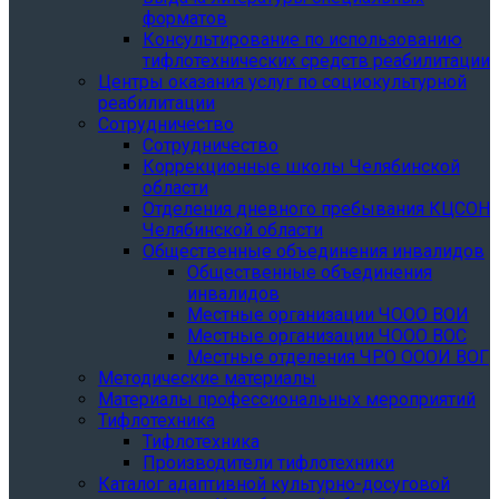
форматов
Консультирование по использованию
тифлотехнических средств реабилитации
Центры оказания услуг по социокультурной
реабилитации
Сотрудничество
Сотрудничество
Коррекционные школы Челябинской
области
Отделения дневного пребывания КЦСОН
Челябинской области
Общественные объединения инвалидов
Общественные объединения
инвалидов
Местные организации ЧООО ВОИ
Местные организации ЧООО ВОС
Местные отделения ЧРО ОООИ ВОГ
Методические материалы
Материалы профессиональных мероприятий
Тифлотехника
Тифлотехника
Производители тифлотехники
Каталог адаптивной культурно-досуговой