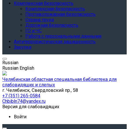
Комплексная безопасность
Комплексная безопасность
Противопожарная безопасность
Охрана труда
Дорожная безопасность
ГО и ЧС
Работа с персональными данными
Антитеррористическая защищенность
Закупки
Russian
Russian
English
Челябинская областная специальная библиотека для
слабовидящих и слепых
г. Челябинск, Свердловский пр., 58
+7 (351) 265-0584
Chbibln74@yandex.ru
Версия для слабовидящих
Войти