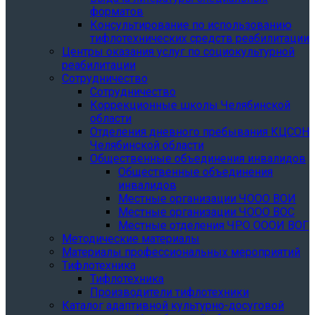
форматов
Консультирование по использованию
тифлотехнических средств реабилитации
Центры оказания услуг по социокультурной
реабилитации
Сотрудничество
Сотрудничество
Коррекционные школы Челябинской
области
Отделения дневного пребывания КЦСОН
Челябинской области
Общественные объединения инвалидов
Общественные объединения
инвалидов
Местные организации ЧООО ВОИ
Местные организации ЧООО ВОС
Местные отделения ЧРО ОООИ ВОГ
Методические материалы
Материалы профессиональных мероприятий
Тифлотехника
Тифлотехника
Производители тифлотехники
Каталог адаптивной культурно-досуговой