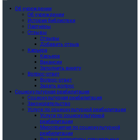
Об учреждении
Об учреждении
История библиотеки
Партнёры
Отзывы
Отзывы
Добавить отзыв
Карьера
Карьера
Вакансии
Заполнить анкету
Вопрос-ответ
Вопрос-ответ
Задать вопрос
Социокультурная реабилитация
Социокультурная реабилитация
Законодательство
Услуги по социокультурной реабилитации
Услуги по социокультурной
реабилитации
Мероприятия по социокультурной
реабилитации
Выдача литературы специальных