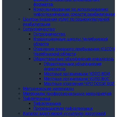
форматов
Консультирование по использованию
тифлотехнических средств реабилитации
Центры оказания услуг по социокультурной
реабилитации
Сотрудничество
Сотрудничество
Коррекционные школы Челябинской
области
Отделения дневного пребывания КЦСОН
Челябинской области
Общественные объединения инвалидов
Общественные объединения
инвалидов
Местные организации ЧООО ВОИ
Местные организации ЧООО ВОС
Местные отделения ЧРО ОООИ ВОГ
Методические материалы
Материалы профессиональных мероприятий
Тифлотехника
Тифлотехника
Производители тифлотехники
Каталог адаптивной культурно-досуговой