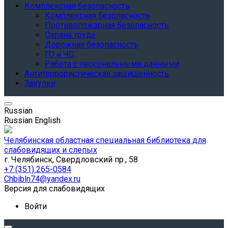
Комплексная безопасность
Комплексная безопасность
Противопожарная безопасность
Охрана труда
Дорожная безопасность
ГО и ЧС
Работа с персональными данными
Антитеррористическая защищенность
Закупки
Russian
Russian
English
Челябинская областная специальная библиотека для
слабовидящих и слепых
г. Челябинск, Свердловский пр., 58
+7 (351) 265-0584
Chbibln74@yandex.ru
Версия для слабовидящих
Войти