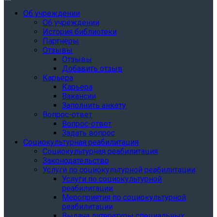
Об учреждении
Об учреждении
История библиотеки
Партнёры
Отзывы
Отзывы
Добавить отзыв
Карьера
Карьера
Вакансии
Заполнить анкету
Вопрос-ответ
Вопрос-ответ
Задать вопрос
Социокультурная реабилитация
Социокультурная реабилитация
Законодательство
Услуги по социокультурной реабилитации
Услуги по социокультурной
реабилитации
Мероприятия по социокультурной
реабилитации
Выдача литературы специальных