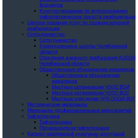
форматов
Консультирование по использованию
тифлотехнических средств реабилитации
Центры оказания услуг по социокультурной
реабилитации
Сотрудничество
Сотрудничество
Коррекционные школы Челябинской
области
Отделения дневного пребывания КЦСОН
Челябинской области
Общественные объединения инвалидов
Общественные объединения
инвалидов
Местные организации ЧООО ВОИ
Местные организации ЧООО ВОС
Местные отделения ЧРО ОООИ ВОГ
Методические материалы
Материалы профессиональных мероприятий
Тифлотехника
Тифлотехника
Производители тифлотехники
Каталог адаптивной культурно-досуговой