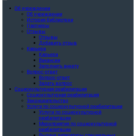
Об учреждении
Об учреждении
История библиотеки
Партнёры
Отзывы
Отзывы
Добавить отзыв
Карьера
Карьера
Вакансии
Заполнить анкету
Вопрос-ответ
Вопрос-ответ
Задать вопрос
Социокультурная реабилитация
Социокультурная реабилитация
Законодательство
Услуги по социокультурной реабилитации
Услуги по социокультурной
реабилитации
Мероприятия по социокультурной
реабилитации
Выдача литературы специальных