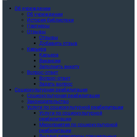
Об учреждении
Об учреждении
История библиотеки
Партнёры
Отзывы
Отзывы
Добавить отзыв
Карьера
Карьера
Вакансии
Заполнить анкету
Вопрос-ответ
Вопрос-ответ
Задать вопрос
Социокультурная реабилитация
Социокультурная реабилитация
Законодательство
Услуги по социокультурной реабилитации
Услуги по социокультурной
реабилитации
Мероприятия по социокультурной
реабилитации
Выдача литературы специальных