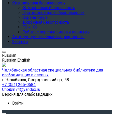
Комплексная безопасность
Комплексная безопасность
Противопожарная безопасность
Охрана труда
Дорожная безопасность
ГО и ЧС
Работа с персональными данными
Антитеррористическая защищенность
Закупки
Russian
Russian
English
Челябинская областная специальная библиотека для
слабовидящих и слепых
г. Челябинск, Свердловский пр., 58
+7 (351) 265-0584
Chbibln74@yandex.ru
Версия для слабовидящих
Войти