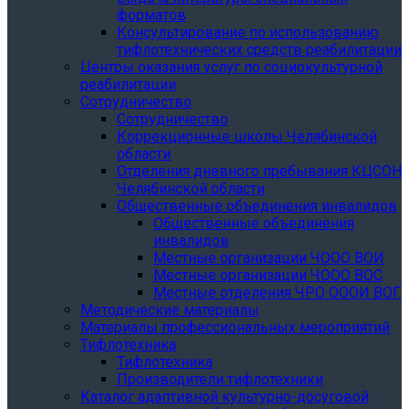
форматов
Консультирование по использованию
тифлотехнических средств реабилитации
Центры оказания услуг по социокультурной
реабилитации
Сотрудничество
Сотрудничество
Коррекционные школы Челябинской
области
Отделения дневного пребывания КЦСОН
Челябинской области
Общественные объединения инвалидов
Общественные объединения
инвалидов
Местные организации ЧООО ВОИ
Местные организации ЧООО ВОС
Местные отделения ЧРО ОООИ ВОГ
Методические материалы
Материалы профессиональных мероприятий
Тифлотехника
Тифлотехника
Производители тифлотехники
Каталог адаптивной культурно-досуговой