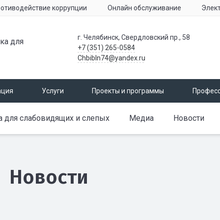
отиводействие коррупции
Онлайн обслуживание
Элек
г. Челябинск, Свердловский пр., 58
ка для
+7 (351) 265-0584
Chbibln74@yandex.ru
ация
Услуги
Проекты и программы
Профес
а для слабовидящих и слепых
Медиа
Новости
Новости