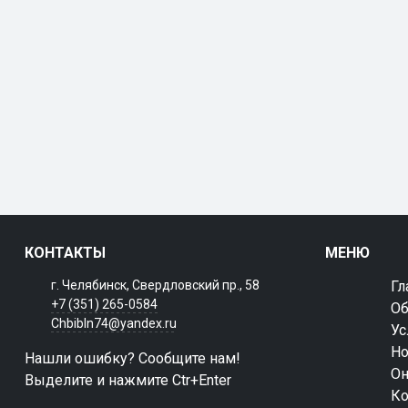
КОНТАКТЫ
МЕНЮ
г. Челябинск, Свердловский пр., 58
Гл
+7 (351) 265-0584
Об
Chbibln74@yandex.ru
Ус
Но
Нашли ошибку? Сообщите нам!
Он
Выделите и нажмите Ctr+Enter
Ко