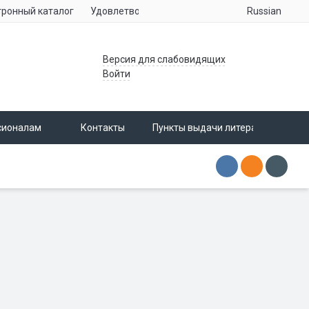
Russian
тронный каталог
Удовлетворенность населения услугами учре
Версия для слабовидящих
Войти
сионалам
Контакты
Пункты выдачи литературы