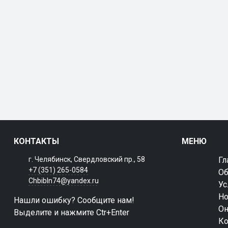
КОНТАКТЫ
МЕНЮ
г. Челябинск, Свердловский пр., 58
Гл
+7 (351) 265-0584
Об
Chbibln74@yandex.ru
Ус
Но
Нашли ошибку? Сообщите нам!
Он
Выделите и нажмите Ctr+Enter
Ко