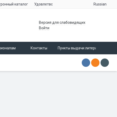
Russian
тронный каталог
Удовлетворенность населения услугами учре
Версия для слабовидящих
Войти
сионалам
Контакты
Пункты выдачи литературы