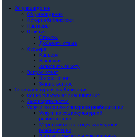
Об учреждении
Об учреждении
История библиотеки
Партнёры
Отзывы
Отзывы
Добавить отзыв
Карьера
Карьера
Вакансии
Заполнить анкету
Вопрос-ответ
Вопрос-ответ
Задать вопрос
Социокультурная реабилитация
Социокультурная реабилитация
Законодательство
Услуги по социокультурной реабилитации
Услуги по социокультурной
реабилитации
Мероприятия по социокультурной
реабилитации
Выдача литературы специальных