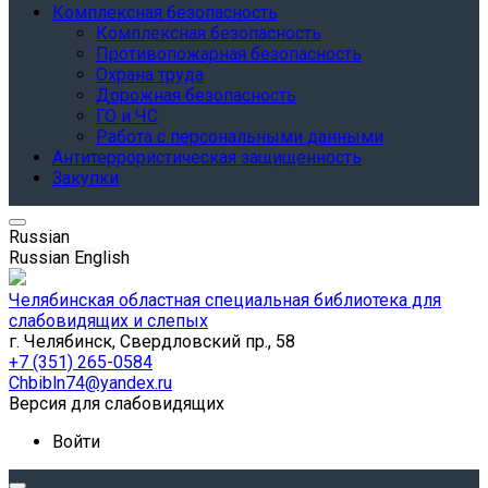
Комплексная безопасность
Комплексная безопасность
Противопожарная безопасность
Охрана труда
Дорожная безопасность
ГО и ЧС
Работа с персональными данными
Антитеррористическая защищенность
Закупки
Russian
Russian
English
Челябинская областная специальная библиотека для
слабовидящих и слепых
г. Челябинск, Свердловский пр., 58
+7 (351) 265-0584
Chbibln74@yandex.ru
Версия для слабовидящих
Войти