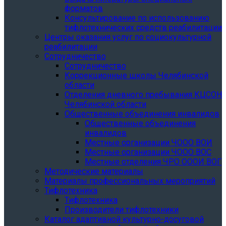
форматов
Консультирование по использованию
тифлотехнических средств реабилитации
Центры оказания услуг по социокультурной
реабилитации
Сотрудничество
Сотрудничество
Коррекционные школы Челябинской
области
Отделения дневного пребывания КЦСОН
Челябинской области
Общественные объединения инвалидов
Общественные объединения
инвалидов
Местные организации ЧООО ВОИ
Местные организации ЧООО ВОС
Местные отделения ЧРО ОООИ ВОГ
Методические материалы
Материалы профессиональных мероприятий
Тифлотехника
Тифлотехника
Производители тифлотехники
Каталог адаптивной культурно-досуговой