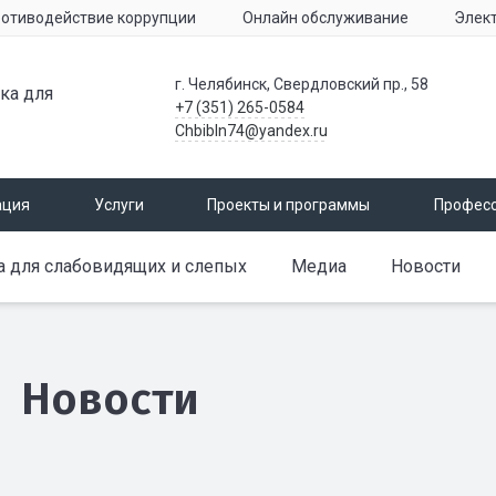
отиводействие коррупции
Онлайн обслуживание
Элек
г. Челябинск, Свердловский пр., 58
ка для
+7 (351) 265-0584
Chbibln74@yandex.ru
ация
Услуги
Проекты и программы
Профес
а для слабовидящих и слепых
Медиа
Новости
Новости