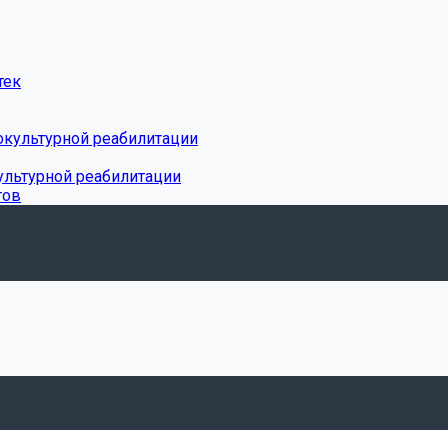
тек
окультурной реабилитации
ультурной реабилитации
тов