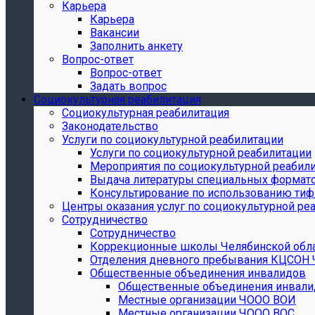
Карьера
Карьера
Вакансии
Заполнить анкету
Вопрос-ответ
Вопрос-ответ
Задать вопрос
Социокультурная реабилитация
Социокультурная реабилитация
Законодательство
Услуги по социокультурной реабилитации
Услуги по социокультурной реабилитации
Мероприятия по социокультурной реабил
Выдача литературы специальных формат
Консультирование по использованию тиф
Центры оказания услуг по социокультурной ре
Сотрудничество
Сотрудничество
Коррекционные школы Челябинской обл
Отделения дневного пребывания КЦСОН 
Общественные объединения инвалидов
Общественные объединения инвали
Местные организации ЧООО ВОИ
Местные организации ЧООО ВОС