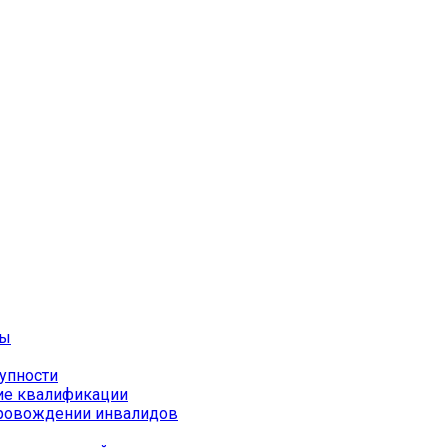
ты
упности
ие квалификации
провождении инвалидов