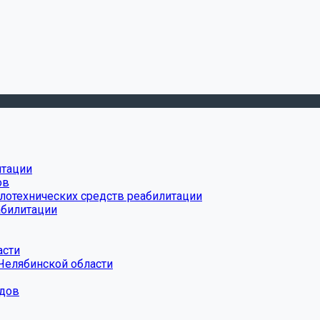
итации
ов
лотехнических средств реабилитации
абилитации
асти
Челябинской области
дов