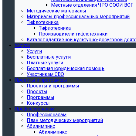
Местные отделения ЧРО ОООИ ВОГ
Методические материалы
Материалы профессиональных мероприятий
Тифлотехника
Тифлотехника
Производители тифлотехники
Каталог адаптивной культурно-досуговой деят
Услуги
Услуги
Бесплатные услуги
Платные услуги
Бесплатная юридическая помощь
Участникам СВО
Проекты и программы
Проекты и программы
Проекты
Программы
Конкурсы
Профессионалам
Профессионалам
План методических мероприятий
Абилимпикс
Абилимпикс