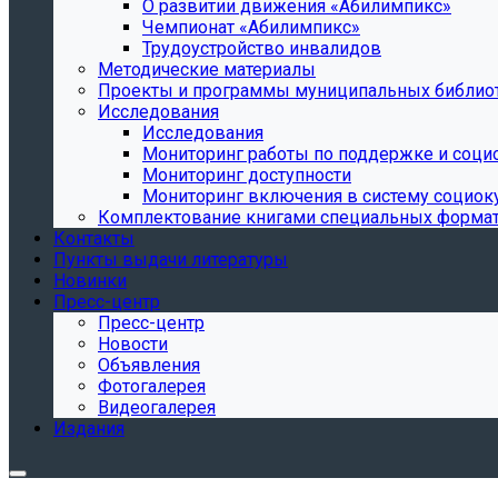
О развитии движения «Абилимпикс»
Чемпионат «Абилимпикс»
Трудоустройство инвалидов
Методические материалы
Проекты и программы муниципальных библио
Исследования
Исследования
Мониторинг работы по поддержке и соци
Мониторинг доступности
Мониторинг включения в систему социок
Комплектование книгами специальных форма
Контакты
Пункты выдачи литературы
Новинки
Пресс-центр
Пресс-центр
Новости
Объявления
Фотогалерея
Видеогалерея
Издания