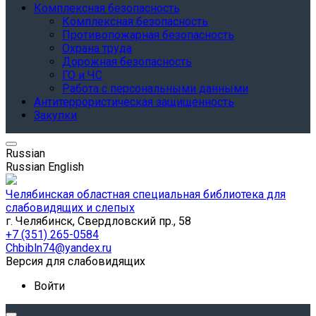
Комплексная безопасность
Комплексная безопасность
Противопожарная безопасность
Охрана труда
Дорожная безопасность
ГО и ЧС
Работа с персональными данными
Антитеррористическая защищенность
Закупки
Russian
Russian
English
Челябинская областная специальная библиотека для
слабовидящих и слепых
г. Челябинск, Свердловский пр., 58
+7 (351) 265-0584
Chbibln74@yandex.ru
Версия для слабовидящих
Войти