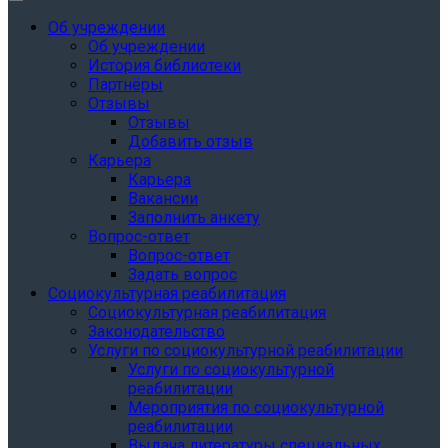
Об учреждении
Об учреждении
История библиотеки
Партнёры
Отзывы
Отзывы
Добавить отзыв
Карьера
Карьера
Вакансии
Заполнить анкету
Вопрос-ответ
Вопрос-ответ
Задать вопрос
Социокультурная реабилитация
Социокультурная реабилитация
Законодательство
Услуги по социокультурной реабилитации
Услуги по социокультурной
реабилитации
Мероприятия по социокультурной
реабилитации
Выдача литературы специальных