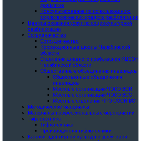
форматов
Консультирование по использованию
тифлотехнических средств реабилитации
Центры оказания услуг по социокультурной
реабилитации
Сотрудничество
Сотрудничество
Коррекционные школы Челябинской
области
Отделения дневного пребывания КЦСОН
Челябинской области
Общественные объединения инвалидов
Общественные объединения
инвалидов
Местные организации ЧООО ВОИ
Местные организации ЧООО ВОС
Местные отделения ЧРО ОООИ ВОГ
Методические материалы
Материалы профессиональных мероприятий
Тифлотехника
Тифлотехника
Производители тифлотехники
Каталог адаптивной культурно-досуговой