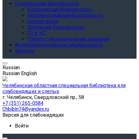
Комплексная безопасность
Комплексная безопасность
Противопожарная безопасность
Охрана труда
Дорожная безопасность
ГО и ЧС
Работа с персональными данными
Антитеррористическая защищенность
Закупки
Russian
Russian
English
Челябинская областная специальная библиотека для
слабовидящих и слепых
г. Челябинск, Свердловский пр., 58
+7 (351) 265-0584
Chbibln74@yandex.ru
Версия для слабовидящих
Войти