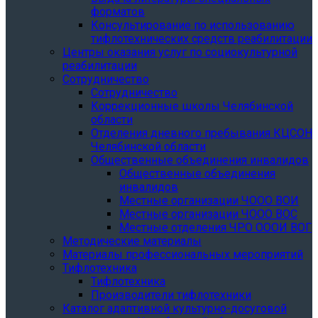
форматов
Консультирование по использованию
тифлотехнических средств реабилитации
Центры оказания услуг по социокультурной
реабилитации
Сотрудничество
Сотрудничество
Коррекционные школы Челябинской
области
Отделения дневного пребывания КЦСОН
Челябинской области
Общественные объединения инвалидов
Общественные объединения
инвалидов
Местные организации ЧООО ВОИ
Местные организации ЧООО ВОС
Местные отделения ЧРО ОООИ ВОГ
Методические материалы
Материалы профессиональных мероприятий
Тифлотехника
Тифлотехника
Производители тифлотехники
Каталог адаптивной культурно-досуговой