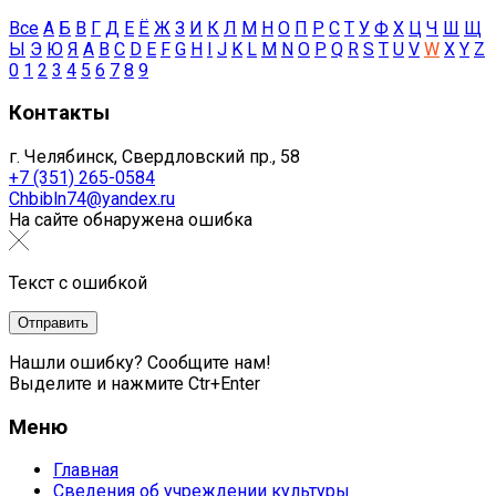
Все
А
Б
В
Г
Д
Е
Ё
Ж
З
И
К
Л
М
Н
О
П
Р
С
Т
У
Ф
Х
Ц
Ч
Ш
Щ
Ы
Э
Ю
Я
A
B
C
D
E
F
G
H
I
J
K
L
M
N
O
P
Q
R
S
T
U
V
W
X
Y
Z
0
1
2
3
4
5
6
7
8
9
Контакты
г. Челябинск, Свердловский пр., 58
+7 (351) 265-0584
Chbibln74@yandex.ru
На сайте обнаружена ошибка
Текст с ошибкой
Нашли ошибку? Сообщите нам!
Выделите и нажмите Ctr+Enter
Меню
Главная
Сведения об учреждении культуры