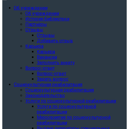
Об учреждении
Об учреждении
История библиотеки
Партнёры
Отзывы
Отзывы
Добавить отзыв
Карьера
Карьера
Вакансии
Заполнить анкету
Вопрос-ответ
Вопрос-ответ
Задать вопрос
Социокультурная реабилитация
Социокультурная реабилитация
Законодательство
Услуги по социокультурной реабилитации
Услуги по социокультурной
реабилитации
Мероприятия по социокультурной
реабилитации
Выдача литературы специальных