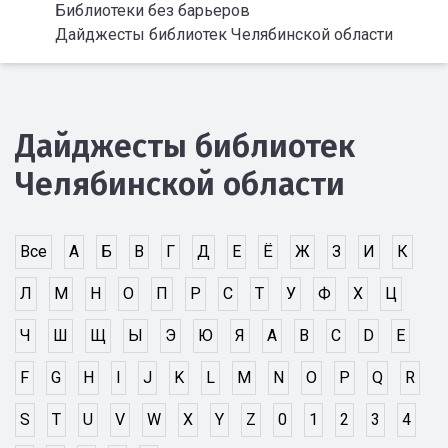
Библиотеки без барьеров
Дайджесты библиотек Челябинской области
Дайджесты библиотек
Челябинской области
Все
А
Б
В
Г
Д
Е
Ё
Ж
З
И
К
Л
М
Н
О
П
Р
С
Т
У
Ф
Х
Ц
Ч
Ш
Щ
Ы
Э
Ю
Я
A
B
C
D
E
F
G
H
I
J
K
L
M
N
O
P
Q
R
S
T
U
V
W
X
Y
Z
0
1
2
3
4