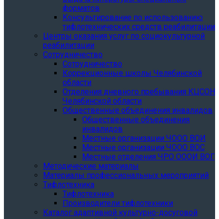
форматов
Консультирование по использованию
тифлотехнических средств реабилитации
Центры оказания услуг по социокультурной
реабилитации
Сотрудничество
Сотрудничество
Коррекционные школы Челябинской
области
Отделения дневного пребывания КЦСОН
Челябинской области
Общественные объединения инвалидов
Общественные объединения
инвалидов
Местные организации ЧООО ВОИ
Местные организации ЧООО ВОС
Местные отделения ЧРО ОООИ ВОГ
Методические материалы
Материалы профессиональных мероприятий
Тифлотехника
Тифлотехника
Производители тифлотехники
Каталог адаптивной культурно-досуговой