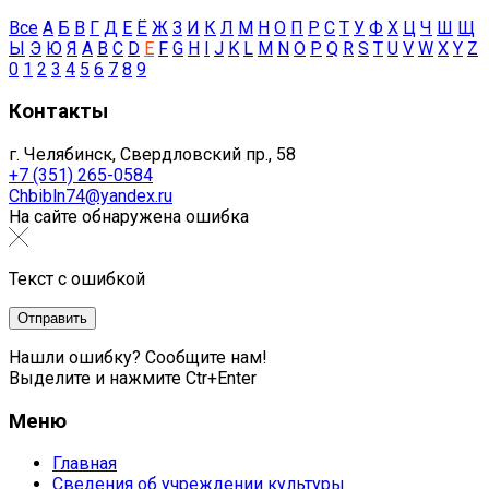
Все
А
Б
В
Г
Д
Е
Ё
Ж
З
И
К
Л
М
Н
О
П
Р
С
Т
У
Ф
Х
Ц
Ч
Ш
Щ
Ы
Э
Ю
Я
A
B
C
D
E
F
G
H
I
J
K
L
M
N
O
P
Q
R
S
T
U
V
W
X
Y
Z
0
1
2
3
4
5
6
7
8
9
Контакты
г. Челябинск, Свердловский пр., 58
+7 (351) 265-0584
Chbibln74@yandex.ru
На сайте обнаружена ошибка
Текст с ошибкой
Нашли ошибку? Сообщите нам!
Выделите и нажмите Ctr+Enter
Меню
Главная
Сведения об учреждении культуры