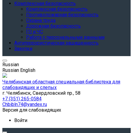
Комплексная безопасность
Комплексная безопасность
Противопожарная безопасность
Охрана труда
Дорожная безопасность
ГО и ЧС
Работа с персональными данными
Антитеррористическая защищенность
Закупки
Russian
Russian
English
Челябинская областная специальная библиотека для
слабовидящих и слепых
г. Челябинск, Свердловский пр., 58
+7 (351) 265-0584
Chbibln74@yandex.ru
Версия для слабовидящих
Войти