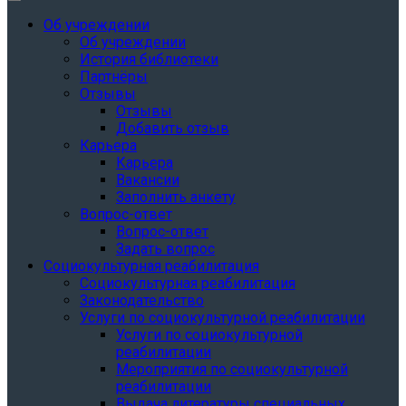
Об учреждении
Об учреждении
История библиотеки
Партнёры
Отзывы
Отзывы
Добавить отзыв
Карьера
Карьера
Вакансии
Заполнить анкету
Вопрос-ответ
Вопрос-ответ
Задать вопрос
Социокультурная реабилитация
Социокультурная реабилитация
Законодательство
Услуги по социокультурной реабилитации
Услуги по социокультурной
реабилитации
Мероприятия по социокультурной
реабилитации
Выдача литературы специальных