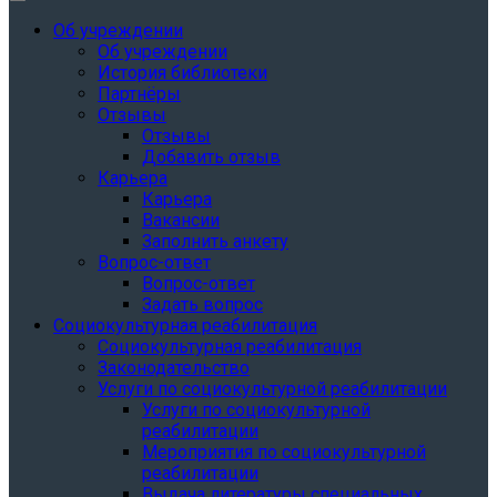
Об учреждении
Об учреждении
История библиотеки
Партнёры
Отзывы
Отзывы
Добавить отзыв
Карьера
Карьера
Вакансии
Заполнить анкету
Вопрос-ответ
Вопрос-ответ
Задать вопрос
Социокультурная реабилитация
Социокультурная реабилитация
Законодательство
Услуги по социокультурной реабилитации
Услуги по социокультурной
реабилитации
Мероприятия по социокультурной
реабилитации
Выдача литературы специальных