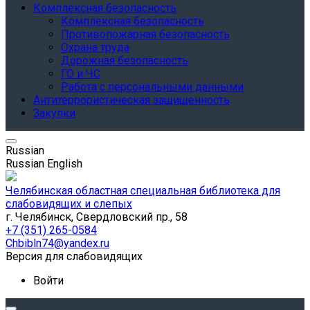
Комплексная безопасность
Комплексная безопасность
Противопожарная безопасность
Охрана труда
Дорожная безопасность
ГО и ЧС
Работа с персональными данными
Антитеррористическая защищенность
Закупки
Russian
Russian
English
Челябинская областная специальная библиотека для
слабовидящих и слепых
г. Челябинск, Свердловский пр., 58
+7 (351) 265-0584
Chbibln74@yandex.ru
Версия для слабовидящих
Войти