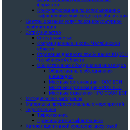
форматов
Консультирование по использованию
тифлотехнических средств реабилитации
Центры оказания услуг по социокультурной
реабилитации
Сотрудничество
Сотрудничество
Коррекционные школы Челябинской
области
Отделения дневного пребывания КЦСОН
Челябинской области
Общественные объединения инвалидов
Общественные объединения
инвалидов
Местные организации ЧООО ВОИ
Местные организации ЧООО ВОС
Местные отделения ЧРО ОООИ ВОГ
Методические материалы
Материалы профессиональных мероприятий
Тифлотехника
Тифлотехника
Производители тифлотехники
Каталог адаптивной культурно-досуговой