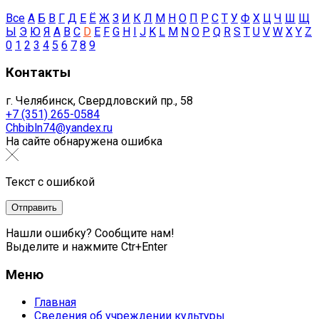
Все
А
Б
В
Г
Д
Е
Ё
Ж
З
И
К
Л
М
Н
О
П
Р
С
Т
У
Ф
Х
Ц
Ч
Ш
Щ
Ы
Э
Ю
Я
A
B
C
D
E
F
G
H
I
J
K
L
M
N
O
P
Q
R
S
T
U
V
W
X
Y
Z
0
1
2
3
4
5
6
7
8
9
Контакты
г. Челябинск, Свердловский пр., 58
+7 (351) 265-0584
Chbibln74@yandex.ru
На сайте обнаружена ошибка
Текст с ошибкой
Нашли ошибку? Сообщите нам!
Выделите и нажмите Ctr+Enter
Меню
Главная
Сведения об учреждении культуры