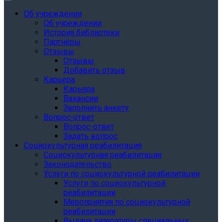
Об учреждении
Об учреждении
История библиотеки
Партнёры
Отзывы
Отзывы
Добавить отзыв
Карьера
Карьера
Вакансии
Заполнить анкету
Вопрос-ответ
Вопрос-ответ
Задать вопрос
Социокультурная реабилитация
Социокультурная реабилитация
Законодательство
Услуги по социокультурной реабилитации
Услуги по социокультурной
реабилитации
Мероприятия по социокультурной
реабилитации
Выдача литературы специальных