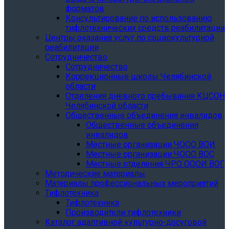
форматов
Консультирование по использованию
тифлотехнических средств реабилитации
Центры оказания услуг по социокультурной
реабилитации
Сотрудничество
Сотрудничество
Коррекционные школы Челябинской
области
Отделения дневного пребывания КЦСОН
Челябинской области
Общественные объединения инвалидов
Общественные объединения
инвалидов
Местные организации ЧООО ВОИ
Местные организации ЧООО ВОС
Местные отделения ЧРО ОООИ ВОГ
Методические материалы
Материалы профессиональных мероприятий
Тифлотехника
Тифлотехника
Производители тифлотехники
Каталог адаптивной культурно-досуговой