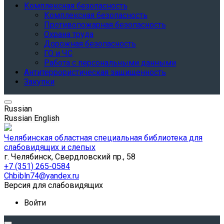
Комплексная безопасность
Комплексная безопасность
Противопожарная безопасность
Охрана труда
Дорожная безопасность
ГО и ЧС
Работа с персональными данными
Антитеррористическая защищенность
Закупки
Russian
Russian
English
Челябинская областная специальная библиотека для
слабовидящих и слепых
г. Челябинск, Свердловский пр., 58
+7 (351) 265-0584
Chbibln74@yandex.ru
Версия для слабовидящих
Войти