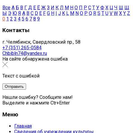
Все
А
Б
В
Г
Д
Е
Ё
Ж
З
И
К
Л
М
Н
О
П
Р
С
Т
У
Ф
Х
Ц
Ч
Ш
Щ
Ы
Э
Ю
Я
A
B
C
D
E
F
G
H
I
J
K
L
M
N
O
P
Q
R
S
T
U
V
W
X
Y
Z
0
1
2
3
4
5
6
7
8
9
Контакты
г. Челябинск, Свердловский пр., 58
+7 (351) 265-0584
Chbibln74@yandex.ru
На сайте обнаружена ошибка
Текст с ошибкой
Нашли ошибку? Сообщите нам!
Выделите и нажмите Ctr+Enter
Меню
Главная
Сведения об учреждении культуры