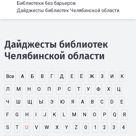
Библиотеки без барьеров
Дайджесты библиотек Челябинской области
Дайджесты библиотек
Челябинской области
Все
А
Б
В
Г
Д
Е
Ё
Ж
З
И
К
Л
М
Н
О
П
Р
С
Т
У
Ф
Х
Ц
Ч
Ш
Щ
Ы
Э
Ю
Я
A
B
C
D
E
F
G
H
I
J
K
L
M
N
O
P
Q
R
S
T
U
V
W
X
Y
Z
0
1
2
3
4