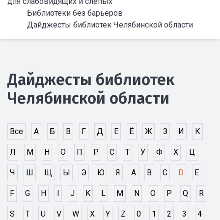
для слабовидящих и слепых
Библиотеки без барьеров
Дайджесты библиотек Челябинской области
Дайджесты библиотек
Челябинской области
Все
А
Б
В
Г
Д
Е
Ё
Ж
З
И
К
Л
М
Н
О
П
Р
С
Т
У
Ф
Х
Ц
Ч
Ш
Щ
Ы
Э
Ю
Я
A
B
C
D
E
F
G
H
I
J
K
L
M
N
O
P
Q
R
S
T
U
V
W
X
Y
Z
0
1
2
3
4