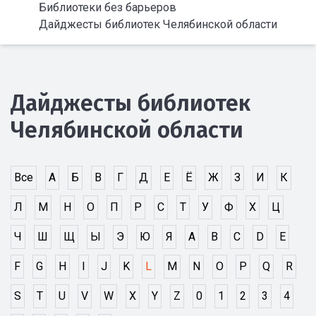
Библиотеки без барьеров
Дайджесты библиотек Челябинской области
Дайджесты библиотек
Челябинской области
Все
А
Б
В
Г
Д
Е
Ё
Ж
З
И
К
Л
М
Н
О
П
Р
С
Т
У
Ф
Х
Ц
Ч
Ш
Щ
Ы
Э
Ю
Я
A
B
C
D
E
F
G
H
I
J
K
L
M
N
O
P
Q
R
S
T
U
V
W
X
Y
Z
0
1
2
3
4