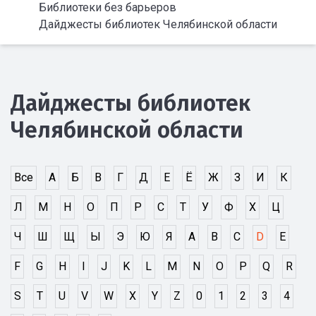
Библиотеки без барьеров
Дайджесты библиотек Челябинской области
Дайджесты библиотек
Челябинской области
Все
А
Б
В
Г
Д
Е
Ё
Ж
З
И
К
Л
М
Н
О
П
Р
С
Т
У
Ф
Х
Ц
Ч
Ш
Щ
Ы
Э
Ю
Я
A
B
C
D
E
F
G
H
I
J
K
L
M
N
O
P
Q
R
S
T
U
V
W
X
Y
Z
0
1
2
3
4