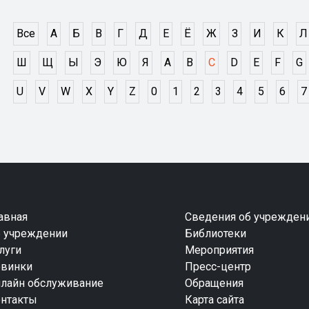
Все
А
Б
В
Г
Д
Е
Ё
Ж
З
И
К
Л
Ш
Щ
Ы
Э
Ю
Я
A
B
C
D
E
F
G
U
V
W
X
Y
Z
0
1
2
3
4
5
6
7
авная
Сведения об учрежден
 учреждении
Библиотеки
луги
Мероприятия
винки
Пресс-центр
лайн обслуживание
Обращения
нтакты
Карта сайта