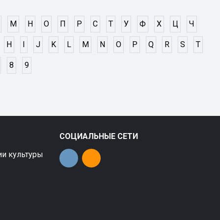
М
Н
О
П
Р
С
Т
У
Ф
Х
Ц
Ч
H
I
J
K
L
M
N
O
P
Q
R
S
T
8
9
СОЦИАЛЬНЫЕ СЕТИ
ии культуры