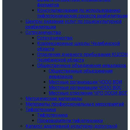
форматов
Консультирование по использованию
тифлотехнических средств реабилитации
Центры оказания услуг по социокультурной
реабилитации
Сотрудничество
Сотрудничество
Коррекционные школы Челябинской
области
Отделения дневного пребывания КЦСОН
Челябинской области
Общественные объединения инвалидов
Общественные объединения
инвалидов
Местные организации ЧООО ВОИ
Местные организации ЧООО ВОС
Местные отделения ЧРО ОООИ ВОГ
Методические материалы
Материалы профессиональных мероприятий
Тифлотехника
Тифлотехника
Производители тифлотехники
Каталог адаптивной культурно-досуговой