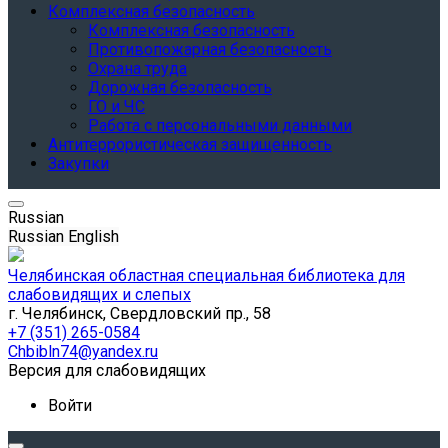
Комплексная безопасность
Комплексная безопасность
Противопожарная безопасность
Охрана труда
Дорожная безопасность
ГО и ЧС
Работа с персональными данными
Антитеррористическая защищенность
Закупки
Russian
Russian
English
Челябинская областная специальная библиотека для
слабовидящих и слепых
г. Челябинск, Свердловский пр., 58
+7 (351) 265-0584
Chbibln74@yandex.ru
Версия для слабовидящих
Войти