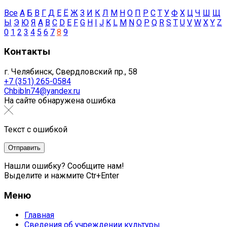
Все
А
Б
В
Г
Д
Е
Ё
Ж
З
И
К
Л
М
Н
О
П
Р
С
Т
У
Ф
Х
Ц
Ч
Ш
Щ
Ы
Э
Ю
Я
A
B
C
D
E
F
G
H
I
J
K
L
M
N
O
P
Q
R
S
T
U
V
W
X
Y
Z
0
1
2
3
4
5
6
7
8
9
Контакты
г. Челябинск, Свердловский пр., 58
+7 (351) 265-0584
Chbibln74@yandex.ru
На сайте обнаружена ошибка
Текст с ошибкой
Нашли ошибку? Сообщите нам!
Выделите и нажмите Ctr+Enter
Меню
Главная
Сведения об учреждении культуры