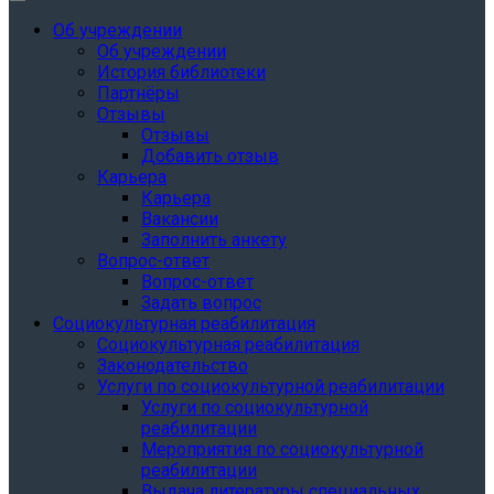
Об учреждении
Об учреждении
История библиотеки
Партнёры
Отзывы
Отзывы
Добавить отзыв
Карьера
Карьера
Вакансии
Заполнить анкету
Вопрос-ответ
Вопрос-ответ
Задать вопрос
Социокультурная реабилитация
Социокультурная реабилитация
Законодательство
Услуги по социокультурной реабилитации
Услуги по социокультурной
реабилитации
Мероприятия по социокультурной
реабилитации
Выдача литературы специальных