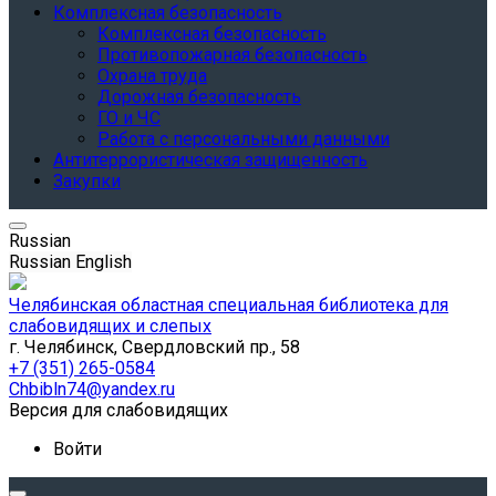
Комплексная безопасность
Комплексная безопасность
Противопожарная безопасность
Охрана труда
Дорожная безопасность
ГО и ЧС
Работа с персональными данными
Антитеррористическая защищенность
Закупки
Russian
Russian
English
Челябинская областная специальная библиотека для
слабовидящих и слепых
г. Челябинск, Свердловский пр., 58
+7 (351) 265-0584
Chbibln74@yandex.ru
Версия для слабовидящих
Войти