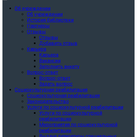
Об учреждении
Об учреждении
История библиотеки
Партнёры
Отзывы
Отзывы
Добавить отзыв
Карьера
Карьера
Вакансии
Заполнить анкету
Вопрос-ответ
Вопрос-ответ
Задать вопрос
Социокультурная реабилитация
Социокультурная реабилитация
Законодательство
Услуги по социокультурной реабилитации
Услуги по социокультурной
реабилитации
Мероприятия по социокультурной
реабилитации
Выдача литературы специальных