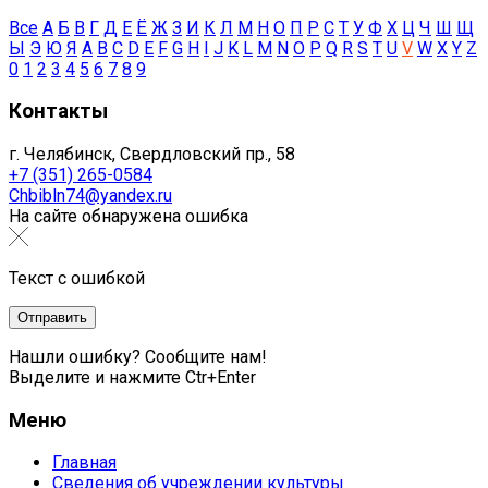
Все
А
Б
В
Г
Д
Е
Ё
Ж
З
И
К
Л
М
Н
О
П
Р
С
Т
У
Ф
Х
Ц
Ч
Ш
Щ
Ы
Э
Ю
Я
A
B
C
D
E
F
G
H
I
J
K
L
M
N
O
P
Q
R
S
T
U
V
W
X
Y
Z
0
1
2
3
4
5
6
7
8
9
Контакты
г. Челябинск, Свердловский пр., 58
+7 (351) 265-0584
Chbibln74@yandex.ru
На сайте обнаружена ошибка
Текст с ошибкой
Нашли ошибку? Сообщите нам!
Выделите и нажмите Ctr+Enter
Меню
Главная
Сведения об учреждении культуры