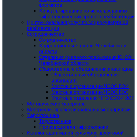
форматов
Консультирование по использованию
тифлотехнических средств реабилитации
Центры оказания услуг по социокультурной
реабилитации
Сотрудничество
Сотрудничество
Коррекционные школы Челябинской
области
Отделения дневного пребывания КЦСОН
Челябинской области
Общественные объединения инвалидов
Общественные объединения
инвалидов
Местные организации ЧООО ВОИ
Местные организации ЧООО ВОС
Местные отделения ЧРО ОООИ ВОГ
Методические материалы
Материалы профессиональных мероприятий
Тифлотехника
Тифлотехника
Производители тифлотехники
Каталог адаптивной культурно-досуговой