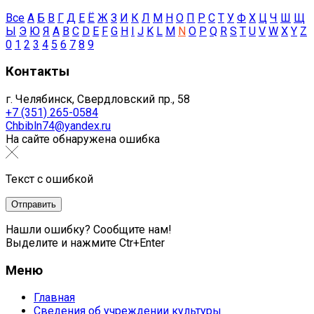
Все
А
Б
В
Г
Д
Е
Ё
Ж
З
И
К
Л
М
Н
О
П
Р
С
Т
У
Ф
Х
Ц
Ч
Ш
Щ
Ы
Э
Ю
Я
A
B
C
D
E
F
G
H
I
J
K
L
M
N
O
P
Q
R
S
T
U
V
W
X
Y
Z
0
1
2
3
4
5
6
7
8
9
Контакты
г. Челябинск, Свердловский пр., 58
+7 (351) 265-0584
Chbibln74@yandex.ru
На сайте обнаружена ошибка
Текст с ошибкой
Нашли ошибку? Сообщите нам!
Выделите и нажмите Ctr+Enter
Меню
Главная
Сведения об учреждении культуры