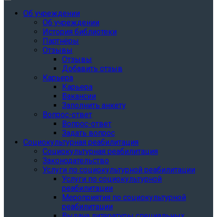
Об учреждении
Об учреждении
История библиотеки
Партнёры
Отзывы
Отзывы
Добавить отзыв
Карьера
Карьера
Вакансии
Заполнить анкету
Вопрос-ответ
Вопрос-ответ
Задать вопрос
Социокультурная реабилитация
Социокультурная реабилитация
Законодательство
Услуги по социокультурной реабилитации
Услуги по социокультурной
реабилитации
Мероприятия по социокультурной
реабилитации
Выдача литературы специальных