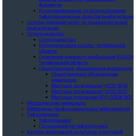
форматов
Консультирование по использованию
тифлотехнических средств реабилитации
Центры оказания услуг по социокультурной
реабилитации
Сотрудничество
Сотрудничество
Коррекционные школы Челябинской
области
Отделения дневного пребывания КЦСОН
Челябинской области
Общественные объединения инвалидов
Общественные объединения
инвалидов
Местные организации ЧООО ВОИ
Местные организации ЧООО ВОС
Местные отделения ЧРО ОООИ ВОГ
Методические материалы
Материалы профессиональных мероприятий
Тифлотехника
Тифлотехника
Производители тифлотехники
Каталог адаптивной культурно-досуговой