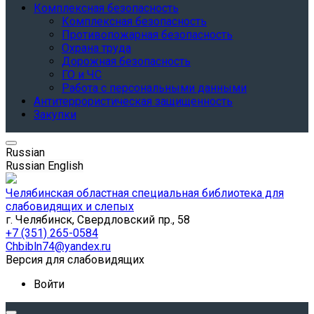
Комплексная безопасность
Комплексная безопасность
Противопожарная безопасность
Охрана труда
Дорожная безопасность
ГО и ЧС
Работа с персональными данными
Антитеррористическая защищенность
Закупки
Russian
Russian
English
Челябинская областная специальная библиотека для
слабовидящих и слепых
г. Челябинск, Свердловский пр., 58
+7 (351) 265-0584
Chbibln74@yandex.ru
Версия для слабовидящих
Войти