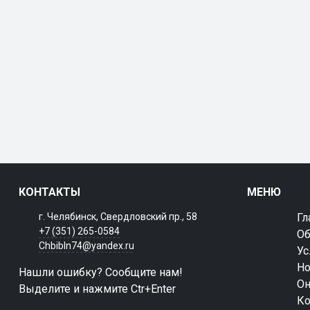
КОНТАКТЫ
МЕНЮ
г. Челябинск, Свердловский пр., 58
Гл
+7 (351) 265-0584
Об
Chbibln74@yandex.ru
Ус
Но
Нашли ошибку? Сообщите нам!
Он
Выделите и нажмите Ctr+Enter
Ко