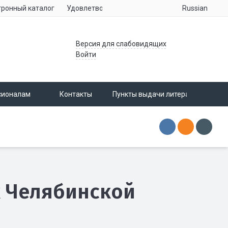
Russian
тронный каталог
Удовлетворенность населения услугами учре
Версия для слабовидящих
Войти
сионалам
Контакты
Пункты выдачи литературы
 Челябинской