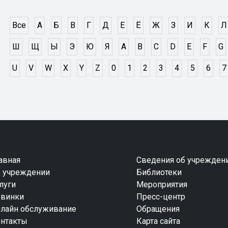
Все
А
Б
В
Г
Д
Е
Ё
Ж
З
И
К
Л
Ш
Щ
Ы
Э
Ю
Я
A
B
C
D
E
F
G
U
V
W
X
Y
Z
0
1
2
3
4
5
6
7
авная
Сведения об учрежден
 учреждении
Библиотеки
луги
Мероприятия
винки
Пресс-центр
лайн обслуживание
Обращения
нтакты
Карта сайта