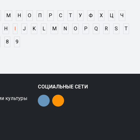
М
Н
О
П
Р
С
Т
У
Ф
Х
Ц
Ч
H
I
J
K
L
M
N
O
P
Q
R
S
T
8
9
СОЦИАЛЬНЫЕ СЕТИ
ии культуры