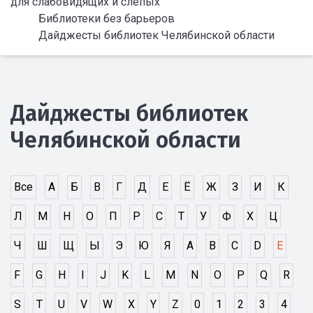
для слабовидящих и слепых
Библиотеки без барьеров
Дайджесты библиотек Челябинской области
Дайджесты библиотек
Челябинской области
Все
А
Б
В
Г
Д
Е
Ё
Ж
З
И
К
Л
М
Н
О
П
Р
С
Т
У
Ф
Х
Ц
Ч
Ш
Щ
Ы
Э
Ю
Я
A
B
C
D
E
F
G
H
I
J
K
L
M
N
O
P
Q
R
S
T
U
V
W
X
Y
Z
0
1
2
3
4