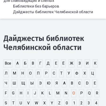
для слабовидящих и слепых
Библиотеки без барьеров
Дайджесты библиотек Челябинской области
Дайджесты библиотек
Челябинской области
Все
А
Б
В
Г
Д
Е
Ё
Ж
З
И
К
Л
М
Н
О
П
Р
С
Т
У
Ф
Х
Ц
Ч
Ш
Щ
Ы
Э
Ю
Я
A
B
C
D
E
F
G
H
I
J
K
L
M
N
O
P
Q
R
S
T
U
V
W
X
Y
Z
0
1
2
3
4