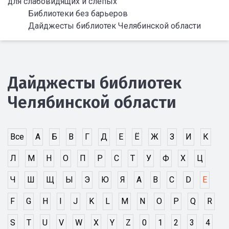
для слабовидящих и слепых
Библиотеки без барьеров
Дайджесты библиотек Челябинской области
Дайджесты библиотек
Челябинской области
Все
А
Б
В
Г
Д
Е
Ё
Ж
З
И
К
Л
М
Н
О
П
Р
С
Т
У
Ф
Х
Ц
Ч
Ш
Щ
Ы
Э
Ю
Я
A
B
C
D
E
F
G
H
I
J
K
L
M
N
O
P
Q
R
S
T
U
V
W
X
Y
Z
0
1
2
3
4