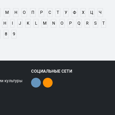
М
Н
О
П
Р
С
Т
У
Ф
Х
Ц
Ч
H
I
J
K
L
M
N
O
P
Q
R
S
T
8
9
СОЦИАЛЬНЫЕ СЕТИ
ии культуры