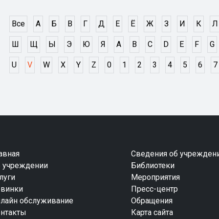
Все
А
Б
В
Г
Д
Е
Ё
Ж
З
И
К
Л
Ш
Щ
Ы
Э
Ю
Я
A
B
C
D
E
F
G
U
V
W
X
Y
Z
0
1
2
3
4
5
6
7
авная
Сведения об учрежден
 учреждении
Библиотеки
луги
Мероприятия
винки
Пресс-центр
лайн обслуживание
Обращения
нтакты
Карта сайта