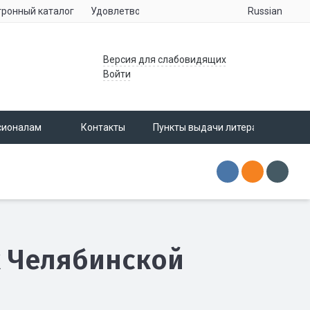
Russian
тронный каталог
Удовлетворенность населения услугами учре
Версия для слабовидящих
Войти
сионалам
Контакты
Пункты выдачи литературы
 Челябинской