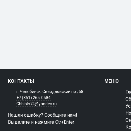
КОНТАКТЫ
МЕНЮ
г. Челябинск, Свердловский пр., 58
Гл
+7 (351) 265-0584
Об
Chbibln74@yandex.ru
Ус
Но
Нашли ошибку? Сообщите нам!
Он
Выделите и нажмите Ctr+Enter
Ко