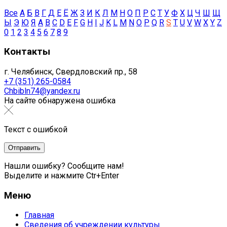
Все
А
Б
В
Г
Д
Е
Ё
Ж
З
И
К
Л
М
Н
О
П
Р
С
Т
У
Ф
Х
Ц
Ч
Ш
Щ
Ы
Э
Ю
Я
A
B
C
D
E
F
G
H
I
J
K
L
M
N
O
P
Q
R
S
T
U
V
W
X
Y
Z
0
1
2
3
4
5
6
7
8
9
Контакты
г. Челябинск, Свердловский пр., 58
+7 (351) 265-0584
Chbibln74@yandex.ru
На сайте обнаружена ошибка
Текст с ошибкой
Нашли ошибку? Сообщите нам!
Выделите и нажмите Ctr+Enter
Меню
Главная
Сведения об учреждении культуры