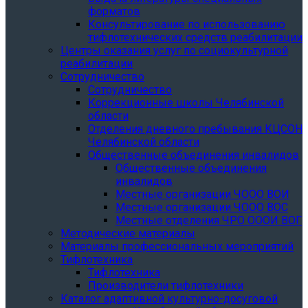
форматов
Консультирование по использованию
тифлотехнических средств реабилитации
Центры оказания услуг по социокультурной
реабилитации
Сотрудничество
Сотрудничество
Коррекционные школы Челябинской
области
Отделения дневного пребывания КЦСОН
Челябинской области
Общественные объединения инвалидов
Общественные объединения
инвалидов
Местные организации ЧООО ВОИ
Местные организации ЧООО ВОС
Местные отделения ЧРО ОООИ ВОГ
Методические материалы
Материалы профессиональных мероприятий
Тифлотехника
Тифлотехника
Производители тифлотехники
Каталог адаптивной культурно-досуговой