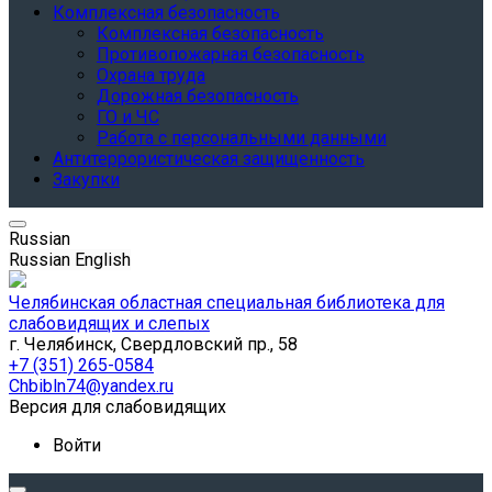
Комплексная безопасность
Комплексная безопасность
Противопожарная безопасность
Охрана труда
Дорожная безопасность
ГО и ЧС
Работа с персональными данными
Антитеррористическая защищенность
Закупки
Russian
Russian
English
Челябинская областная специальная библиотека для
слабовидящих и слепых
г. Челябинск, Свердловский пр., 58
+7 (351) 265-0584
Chbibln74@yandex.ru
Версия для слабовидящих
Войти