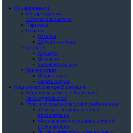
Об учреждении
Об учреждении
История библиотеки
Партнёры
Отзывы
Отзывы
Добавить отзыв
Карьера
Карьера
Вакансии
Заполнить анкету
Вопрос-ответ
Вопрос-ответ
Задать вопрос
Социокультурная реабилитация
Социокультурная реабилитация
Законодательство
Услуги по социокультурной реабилитации
Услуги по социокультурной
реабилитации
Мероприятия по социокультурной
реабилитации
Выдача литературы специальных