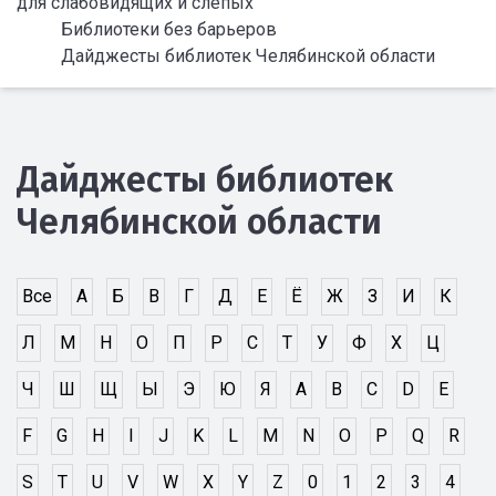
для слабовидящих и слепых
Библиотеки без барьеров
Дайджесты библиотек Челябинской области
Дайджесты библиотек
Челябинской области
Все
А
Б
В
Г
Д
Е
Ё
Ж
З
И
К
Л
М
Н
О
П
Р
С
Т
У
Ф
Х
Ц
Ч
Ш
Щ
Ы
Э
Ю
Я
A
B
C
D
E
F
G
H
I
J
K
L
M
N
O
P
Q
R
S
T
U
V
W
X
Y
Z
0
1
2
3
4